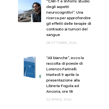
“CAR-T e linfomi: studio
degli aspetti
neurocognitivi”. Una
ricerca per approfondire
gli effetti delle terapie di
contrasto ai tumori del
sangue
08 OTTOBRE, 2024
“Ali bianche”, ecco la
raccolta di poesie di
Lorenzo Farinelli.
Martedì 9 aprile la
presentazione alla
Libreria Fogola ad
Ancona, ore 18
02 APRILE, 2024