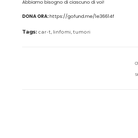
Abbiamo bisogno di ciascuno di voi!
DONA ORA:
https://gofund.me/1e36614f
Tags:
car-t
,
linfomi
,
tumori
S