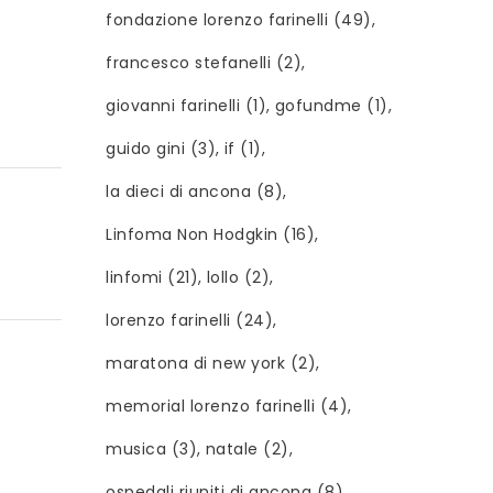
fondazione lorenzo farinelli
(49)
francesco stefanelli
(2)
giovanni farinelli
(1)
gofundme
(1)
guido gini
(3)
if
(1)
la dieci di ancona
(8)
Linfoma Non Hodgkin
(16)
linfomi
(21)
lollo
(2)
lorenzo farinelli
(24)
maratona di new york
(2)
memorial lorenzo farinelli
(4)
musica
(3)
natale
(2)
ospedali riuniti di ancona
(8)