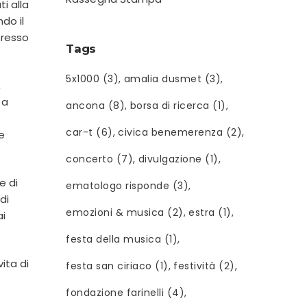
i alla
do il
presso
Tags
5x1000
(3)
amalia dusmet
(3)
,
 a
ancona
(8)
borsa di ricerca
(1)
car-t
(6)
civica benemerenza
(2)
e
concerto
(7)
divulgazione
(1)
e di
ematologo risponde
(3)
di
emozioni & musica
(2)
estra
(1)
ai
festa della musica
(1)
vita di
festa san ciriaco
(1)
festività
(2)
fondazione farinelli
(4)