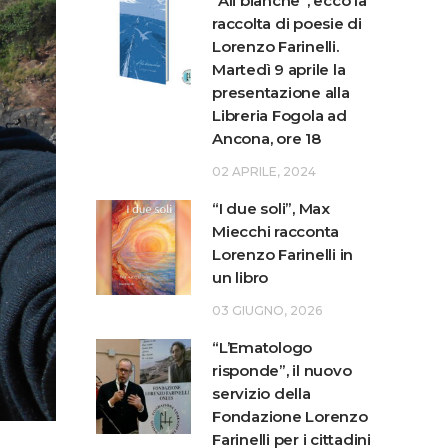
“Ali bianche”, ecco la
raccolta di poesie di
Lorenzo Farinelli.
Martedì 9 aprile la
presentazione alla
Libreria Fogola ad
Ancona, ore 18
02 APRILE, 2024
“I due soli”, Max
Miecchi racconta
Lorenzo Farinelli in
un libro
03 GIUGNO, 2026
“L’Ematologo
risponde”, il nuovo
servizio della
Fondazione Lorenzo
Farinelli per i cittadini