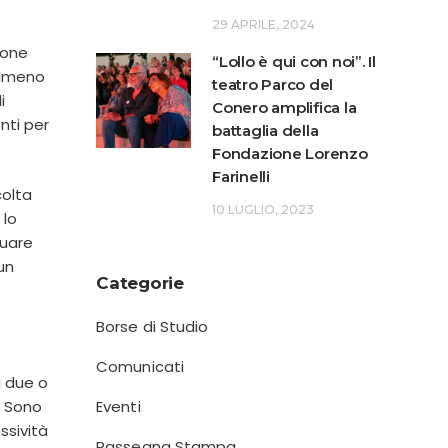
29 APRILE, 2024
ione
“Lollo è qui con noi”. Il
 almeno
teatro Parco del
i
Conero amplifica la
nti per
battaglia della
Fondazione Lorenzo
Farinelli
colta
10 LUGLIO, 2023
 lo
tuare
un
Categorie
Borse di Studio
Comunicati
a due o
. Sono
Eventi
essività
Rassegna Stampa