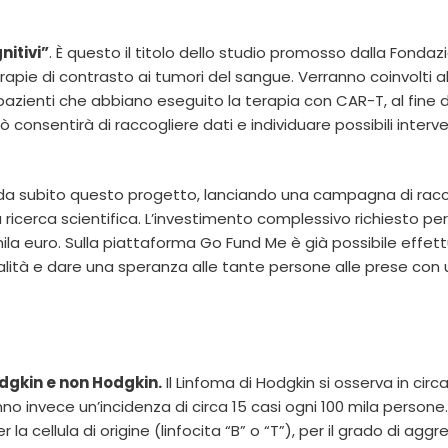
nitivi”
. È questo il titolo dello studio promosso dalla Fondaz
 terapie di contrasto ai tumori del sangue. Verranno coinvolti
 pazienti che abbiano eseguito la terapia con CAR-T, al fine d
ò consentirà di raccogliere dati e individuare possibili interve
n da subito questo progetto, lanciando una campagna di rac
ricerca scientifica. L’investimento complessivo richiesto per
0 mila euro. Sulla piattaforma Go Fund Me è già possibile effet
alità e dare una speranza alle tante persone alle prese con 
odgkin e non Hodgkin.
Il Linfoma di Hodgkin si osserva in circ
nno invece un’incidenza di circa 15 casi ogni 100 mila persone
 la cellula di origine (linfocita “B” o “T”), per il grado di aggr