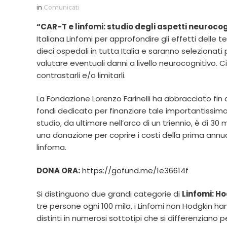
in
Comunicati
“CAR-T e linfomi: studio degli aspetti neurocog
Italiana Linfomi per approfondire gli effetti delle
dieci ospedali in tutta Italia e saranno selezionati
valutare eventuali danni a livello neurocognitivo. Ci
contrastarli e/o limitarli.
La Fondazione Lorenzo Farinelli ha abbracciato fi
fondi dedicata per finanziare tale importantissima 
studio, da ultimare nell’arco di un triennio, è di 3
una donazione per coprire i costi della prima annu
linfoma.
DONA ORA:
https://gofund.me/1e36614f
Si distinguono due grandi categorie di
Linfomi: H
tre persone ogni 100 mila, i Linfomi non Hodgkin ha
distinti in numerosi sottotipi che si differenziano per