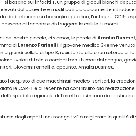
 si basano sui linfociti T, un gruppo di globuli bianchi deputat
relevati dal paziente e modificati biologicamente introducen
o di identificare un bersaglio specifico, l’antigene CD19, es
i T possono attaccare e distruggere le cellule tumorali.
, nel nostro piccolo, ci siamo», le parole di
Amalia Dusmet
mamma di
Lorenzo Farinelli
, il giovane medico 34enne venuto
a grandi cellule di tipo B, resistente alla chemioterapia. La
olare i valori di Lollo e combattere i tumori del sangue, grazi
itori, Giovanni Farinelli e, appunto, Amalia Dusmet.
iato l’acquisto di due macchinari medico-sanitari, la creazion
diato le CAR-T e di recente ha contribuito alla realizzazione 
a dell’ospedale regionale di Torrette di Ancona da destinare 
studio degli aspetti neurocognitivi” e migliorare la qualità di 