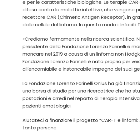
e per le caratteristiche biologiche. Le terapie CAR-T
difesa contro le malattie infettive, che vengono p
recettore CAR (Chimeric Antigen Receptor), in grad
dalle cellule del linfoma. In questo modo i linfocit
«Crediamo fermamente nella ricerca scientifica. Noi
presidente della Fondazione Lorenzo Farinelli e 
mancare nel 2019 a causa di un linfoma non Hodgkin 
Fondazione Lorenzo Farinelli è nata proprio per veic
all’encomiabile e instancabile impegno dei suoi gen
La Fondazione Lorenzo Farinelli Onlus ha già finanz
una borsa di studio per una ricercatrice che ha stu
postazioni e arredi nel reparto di Terapia Intensiv
pazienti ematologici
.
Aiutateci a finanziare il progetto “CAR-T e linfomi: 
tante persone.