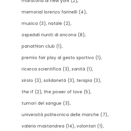
maratona di new york
(2)
memorial lorenzo farinelli
(4)
musica
(3)
natale
(2)
ospedali riuniti di ancona
(8)
panathlon club
(1)
premio fair play al gesto sportivo
(1)
ricerca scientifica
(3)
sanità
(1)
sirolo
(3)
solidarietà
(3)
terapia
(3)
the if
(2)
the power of love
(5)
tumori del sangue
(3)
università politecnica delle marche
(7)
valerio mastandrea
(14)
volontari
(1)