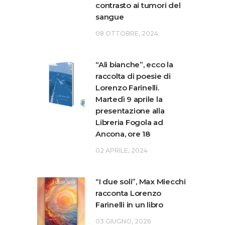
contrasto ai tumori del
sangue
08 OTTOBRE, 2024
“Ali bianche”, ecco la
raccolta di poesie di
Lorenzo Farinelli.
Martedì 9 aprile la
presentazione alla
Libreria Fogola ad
Ancona, ore 18
02 APRILE, 2024
“I due soli”, Max Miecchi
racconta Lorenzo
Farinelli in un libro
03 GIUGNO, 2026