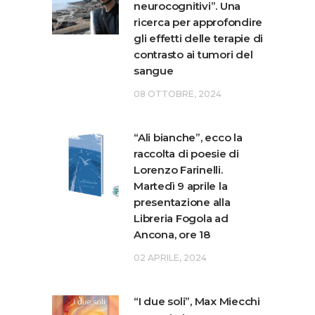
neurocognitivi”. Una
ricerca per approfondire
gli effetti delle terapie di
contrasto ai tumori del
sangue
08 OTTOBRE, 2024
“Ali bianche”, ecco la
raccolta di poesie di
Lorenzo Farinelli.
Martedì 9 aprile la
presentazione alla
Libreria Fogola ad
Ancona, ore 18
02 APRILE, 2024
“I due soli”, Max Miecchi